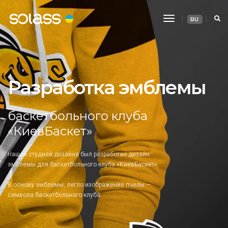
Toggle
RU
Navigation
Разработка эмблемы
баскетбольного клуба
«КиевБаскет»
Нашей студией дизайна был разработан дизайн
эмблемы для баскетбольного клуба «КиевБаскет».
В основу эмблемы, легло изображение пчелы —
символа баскетбольного клуба.