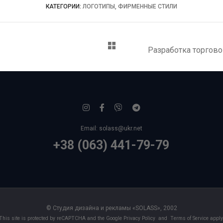
КАТЕГОРИИ:
ЛОГОТИПЫ, ФИРМЕННЫЕ СТИЛИ
Разработка торгов
Email:
solass@ukr.net
+38 (063) 441-79-79
© Студия дизайна и рекламы «SOLASS», 2002
This site is protected by reCAPTCHA and the Google
Privacy Policy
and
Terms of Service
apply