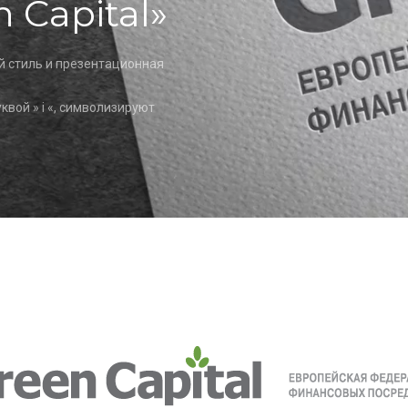
 Capital»
й стиль и презентационная
квой » і «, символизируют