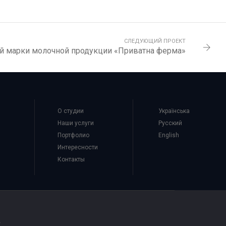
СЛЕДУЮЩИЙ ПРОЕКТ
ой марки молочной продукции «Приватна ферма»
О студии
Українська
Наши услуги
Русский
Портфолио
English
Интересности
Контакты
.