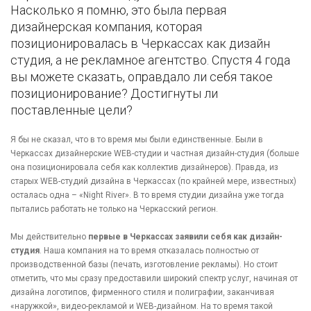
Насколько я помню, это была первая
дизайнерская компания, которая
позиционировалась в Черкассах как дизайн
студия, а не рекламное агентство. Спустя 4 года
вы можете сказать, оправдало ли себя такое
позиционирование? Достигнуты ли
поставленные цели?
Я бы не сказал, что в то время мы были единственные. Были в
Черкассах дизайнерские WEB-студии и частная дизайн-студия (больше
она позиционировала себя как коллектив дизайнеров). Правда, из
старых WEB-студий дизайна в Черкассах (по крайней мере, известных)
осталась одна – «Night River». В то время студии дизайна уже тогда
пытались работать не только на Черкасский регион.
Мы действительно
первые в Черкассах заявили себя как дизайн-
студия
. Наша компания на то время отказалась полностью от
производственной базы (печать, изготовление рекламы). Но стоит
отметить, что мы сразу предоставили широкий спектр услуг, начиная от
дизайна логотипов, фирменного стиля и полиграфии, заканчивая
«наружкой», видео-рекламой и WEB-дизайном. На то время такой