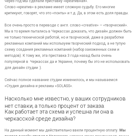
через год мы сделали приставку «креативная».
Слово «креатив» в рекламе имеет сложную судьбу. Его многие
критикуют, говорят, что это «понты» и т.д. Да, в этом есть доля правды.
Все очень просто в переводе с англ. слово «creative» — «творческий».
Мы в то время пытались в Черкассах доказать, что дизайн должен быть
не только технической работой, но и творческой, даже в разработке
рекламных компаний мы используем творческий подход, а не тупую
схему создания рекламных компаний (набор заезженных схем и
методов). К тому же, эта приставка 3 года назад была очень
популярной в Черкассах да и Украине, почему бы это не использовать
для дизайн студии :).
Сейчас полное название студии изменилось, и мы называемся
«Студия дизайна и рекламы «SOLASS».
Насколько мне известно, у ваших сотрудников
нет ставки, а только процент от заказа.
Как работает эта схема и успешна ли она в
черкасской среде дизайна?
На данный момент мы действительно ввели процентную оплату.
Мы