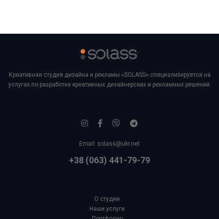
Креативная студия дизайна и рекламы «SOLASS» специализируется на
услугах по разработке креативных дизайнерских и рекламных решений.
Email:
solass@ukr.net
+38 (063) 441-79-79
О студии
Наши услуги
Портфолио