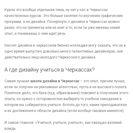
Курсы это вообще отдельная тема, ну нет у нас в Черкассах
качественных курсов. Это больше занятия по изучению графических
программ, а не дизайна. Почерпнуть о дизайне в Черкассах можно
разве, что на тренингах или из книг и то, если ты уже имеешь некий
опыт, и понимаешь о чем идет речь.
Насчет дизайна в черкасском бизнес-колледже могу сказать, что он в
одно время выпустил довольно много талантливых дизайнеров, они
действительно лицо молодого Черкасского дизайна.
А где дизайну учиться в Черкассах?
Самая лучшая
школа дизайна в Черкассах
– это опыт, причем лучше,
если он получен на рекламных агентствах, пусть и не высокого полета.
Понятное дело, что база (худ. образование) поможет в получении этого
опыта, но нужно с осторожностью выбирать то учебное заведение в
котором вы собираетесь учиться. Вплоть до того, какие преподаватели
и их достижения в области дизайна (если вообще таковые имеются).
И самое главное: «Учиться, учиться, учиться», как завещал великий
вождь.