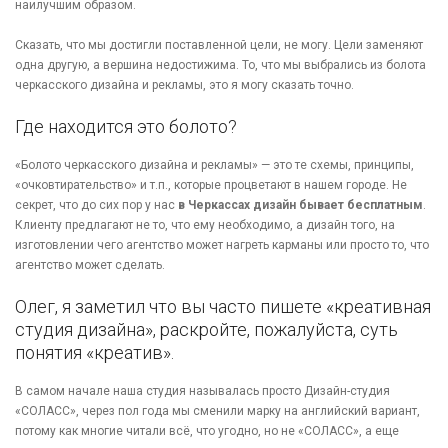
наилучшим образом.
Сказать, что мы достигли поставленной цели, не могу. Цели заменяют
одна другую, а вершина недостижима. То, что мы выбрались из болота
черкасского дизайна и рекламы, это я могу сказать точно.
Где находится это болото?
«Болото черкасского дизайна и рекламы» — это те схемы, принципы,
«очковтирательство» и т.п., которые процветают в нашем городе. Не
секрет, что до сих пор у нас
в Черкассах дизайн бывает бесплатным
.
Клиенту предлагают не то, что ему необходимо, а дизайн того, на
изготовлении чего агентство может нагреть карманы или просто то, что
агентство может сделать.
Олег, я заметил что вы часто пишете «креативная
студия дизайна», раскройте, пожалуйста, суть
понятия «креатив».
В самом начале наша студия называлась просто Дизайн-студия
«СОЛАСС», через пол года мы сменили марку на английский вариант,
потому как многие читали всё, что угодно, но не «СОЛАСС», а еще