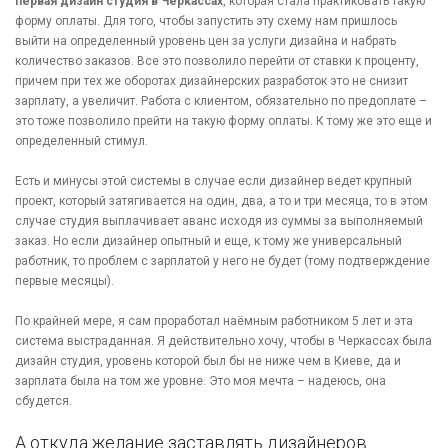
первая дизайн студия в Черкассах
, которая стала практиковать такую
форму оплаты. Для того, чтобы запустить эту схему нам пришлось
выйти на определенный уровень цен за услуги дизайна и набрать
количество заказов. Все это позволило перейти от ставки к проценту,
причем при тех же оборотах дизайнерских разработок это не снизит
зарплату, а увеличит. Работа с клиентом, обязательно по предоплате –
это тоже позволило прейти на такую форму оплаты. К тому же это еще и
определенный стимул.
Есть и минусы этой системы в случае если дизайнер ведет крупный
проект, который затягивается на один, два, а то и три месяца, то в этом
случае студия выплачивает аванс исходя из суммы за выполняемый
заказ. Но если дизайнер опытный и еще, к тому же универсальный
работник, то проблем с зарплатой у него не будет (тому подтверждение
первые месяцы).
По крайней мере, я сам проработал наёмным работником 5 лет и эта
система выстраданная. Я действительно хочу, чтобы в Черкассах была
дизайн студия, уровень которой был бы не ниже чем в Киеве, да и
зарплата была на том же уровне. Это моя мечта – надеюсь, она
сбудется.
А откуда желание заставлять дизайнеров