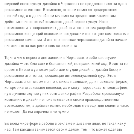
широкий спектр услуг дизайна в Черкассах не предоставляло ни одно
рекламное агентство. Возможно, это нам помогло продержаться
первый год, а в дальнейшем мы смогли предоставить клиентам
действительно полный комплекс дизайнерских услуг. Наши
возможности в направлениях дизайна и наша схема разработки
рекламных концепций позволили создавать и воплощать комплексные
рекламные компании. И эти «новшества» черкасского дизайна начали
вытягивать на нас регионального клиента.
То, что мы с первого дня заявили в Черкассах о себе как студии
дизайна — это был хоть и болезненный, но правильный ход. Ведь на то
время в Киеве с успехом работали студии дизайна, дизайн-бюро, и
рекламные агентства, продающие интеллектуальный труд. Это в
Черкассах агентством полного цикла называли, да и называют фирмы,
которые изготавливают вывески, да и могут перезаказать полиграфию,
ну в лучшем случае у них есть шелкография. Разработать рекламную
компанию и дизайн не привязываясь к своим производственным
возможностям, а действительно необходимые вещи для клиента никто
не может. Да им впрочем и не нужно.
Во всем мире форма работы в рекламе и дизайне иная, не такая как у
нас. Там каждый занимается своим делом, тем, что может сделать