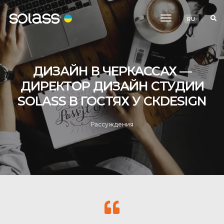
Toggle
RU
Navigation
ДИЗАЙН В ЧЕРКАССАХ —
ДИРЕКТОР ДИЗАЙН СТУДИИ
SOLASS В ГОСТЯХ У СКDESIGN
Рассуждения