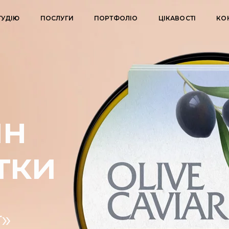
ТУДІЮ
ПОСЛУГИ
ПОРТФОЛІО
ЦІКАВОСТІ
КО
йн
тки
r»