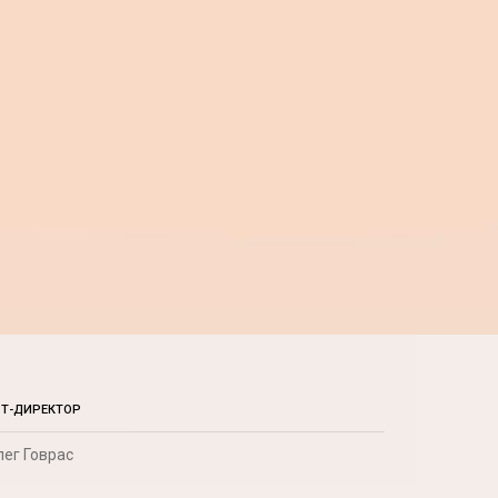
РТ-ДИРЕКТОР
лег Говрас