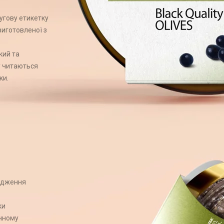
угову етикетку
 виготовленої з
кий та
у читаються
ки.
одження
ки
ічному