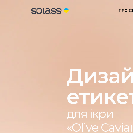
ПРО С
Диза
етике
для ікри
«Olive Cavia