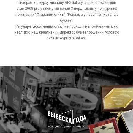
призером конкурсу дизайну REXGallery, а найврожайнішим
став 2008 рік, у якому ми взяли 3 перші місця у конкурсних
номінаціях “Фірмовий стиль”, “Реклама у пресі” та “Каталог,
буклет”.
Регулярні досягнення студії не пройшли непоміченими і, як
наслідок, наш креативний директор був запрошений головою
складу журі REXGallery.