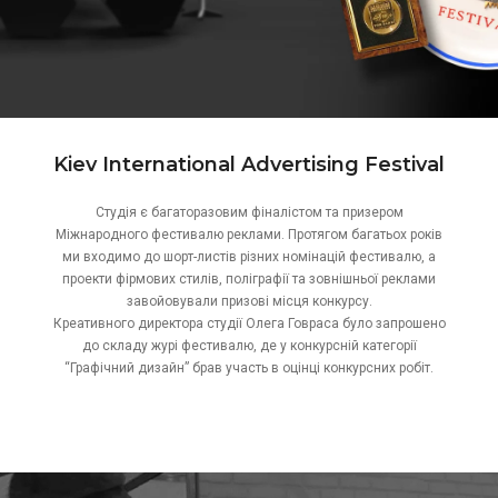
Kiev International Advertising Festival
Студія є багаторазовим фіналістом та призером
Міжнародного фестивалю реклами. Протягом багатьох років
ми входимо до шорт-листів різних номінацій фестивалю, а
проекти фірмових стилів, поліграфії та зовнішньої реклами
завойовували призові місця конкурсу.
Креативного директора студії Олега Говраса було запрошено
до складу журі фестивалю, де у конкурсній категорії
“Графічний дизайн” брав участь в оцінці конкурсних робіт.