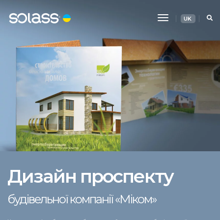
Перемикання
UK
навігації
Дизайн проспекту
будівельної компанії «Міком»