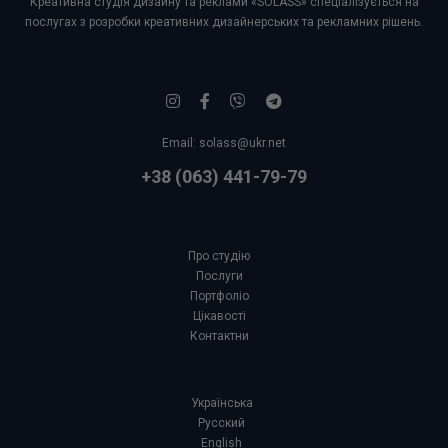
Креативна студія дизайну та реклами «SOLASS» спеціалізується на
послугах з розробки креативних дизайнерських та рекламних рішень.
Email:
solass@ukr.net
+38 (063) 441-79-79
Про студію
Послуги
Портфоліо
Цікавості
Контактни
Українська
Русский
English