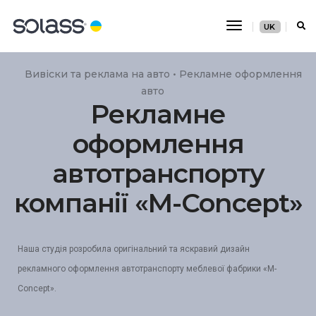
Перемикання
UK
навігації
Вивіски та реклама на авто • Рекламне оформлення
авто
Рекламне
оформлення
автотранспорту
компанії «M-Concept»
Наша студія розробила оригінальний та яскравий дизайн
рекламного оформлення автотранспорту меблевої фабрики «M-
Concept».