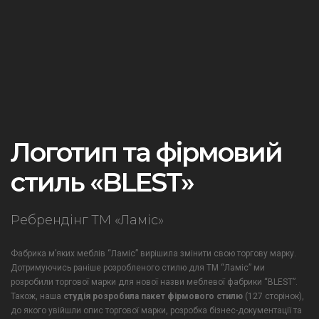
Логотип та фірмовий
стиль «BLEST»
Ребрендінг ТМ «Ламіс»
Фабрика м’яких меблів “Ламіс” вирішила змінити свою торгову марку.
Дотримуючись раніше розробленого стилю для ТМ “Ламіс” ми
розробили торгової марки для нової назви меблевої фабрики “BLEST”.
Також, наша
студія розробила пакет фірмового стилю
(127 сторінок),
до якого увійшли опис торгової марки, розробка бізнес-документації та