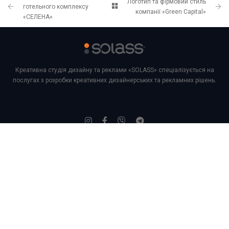
Логотип та фірмовий стиль
готельного комплексу
компанії «Green Capital»
«СЕЛЕНА»
Креативна студія дизайну та реклами «SOLASS» спеціалізується на
послугах з розробки креативних дизайнерських та рекламних рішень.
Email:
solass@ukr.net
+38 (063) 441-79-79
Про студію
Послуги
Портфоліо