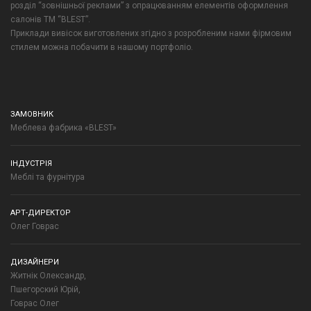
розділ “зовнішньої реклами” з опрацюванням елементів оформлення
салонів ТМ “BLEST”.
Приклади вивісок виготовлених згідно з розробленим нами фірмовим
стилем можна побачити в нашому портфоліо.
ЗАМОВНИК
Меблева фабрика «BLEST»
ІНДУСТРІЯ
Меблі та фурнітура
АРТ-ДИРЕКТОР
Олег Говрас
ДИЗАЙНЕРИ
Житнік Олександр,
Пшегорский Юрій,
Говрас Олег