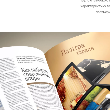
Було б глибокою 
характеристику ве
портьєри