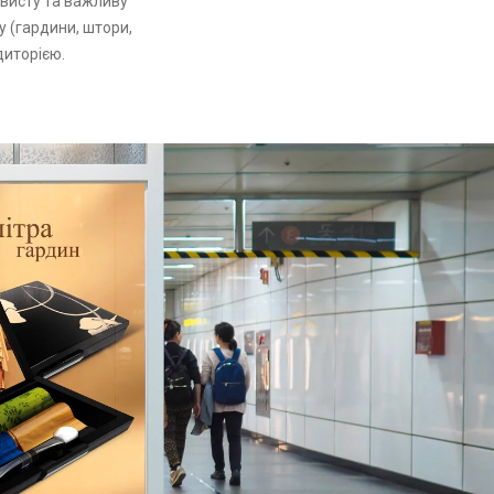
овисту та важливу
у (гардини, штори,
диторією.