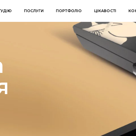
ТУДІЮ
ПОСЛУГИ
ПОРТФОЛІО
ЦІКАВОСТІ
КО
а
я