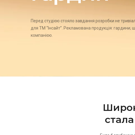
Перед студією стояло завдання розробки не тривіа
для ТМ “Інсайт”. Рекламована продукція: гардини; 
компанією.
Широк
стала