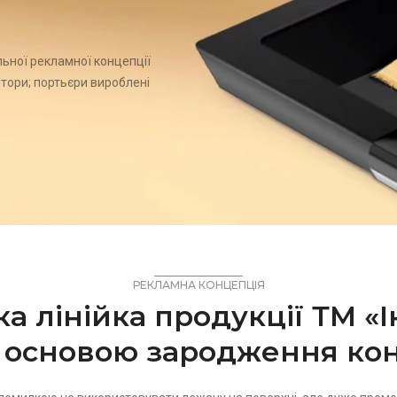
льної рекламної концепції
штори; портьєри вироблені
РЕКЛАМНА КОНЦЕПЦІЯ
а лінійка продукції ТМ «І
 основою зародження кон