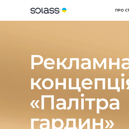
ПРО С
Рекламн
концепці
«Палітра
гардин»