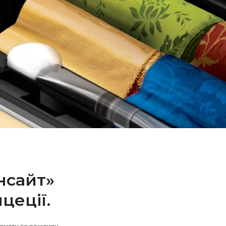
нсайт»
цеції.