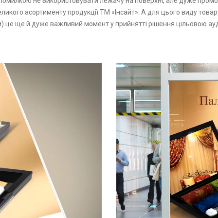
помилкою не використовувати лежачу на поверхні, але дуже пром
ликого асортименту продукції ТМ «Інсайт». А для цього виду товар
) це ще й дуже важливий момент у прийнятті рішення цільовою ау