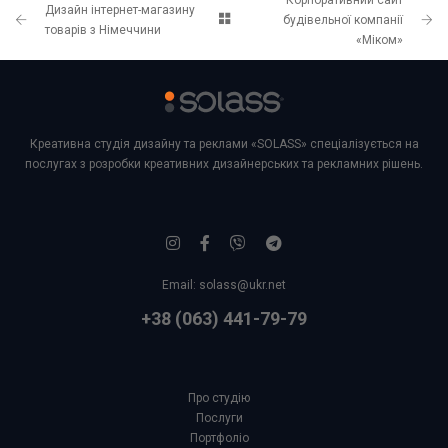
Корпоративний сайт
Дизайн інтернет-магазину
будівельної компанії
товарів з Німеччини
«Міком»
Креативна студія дизайну та реклами «SOLASS» спеціалізується на
послугах з розробки креативних дизайнерських та рекламних рішень.
Email:
solass@ukr.net
+38 (063) 441-79-79
Про студію
Послуги
Портфоліо