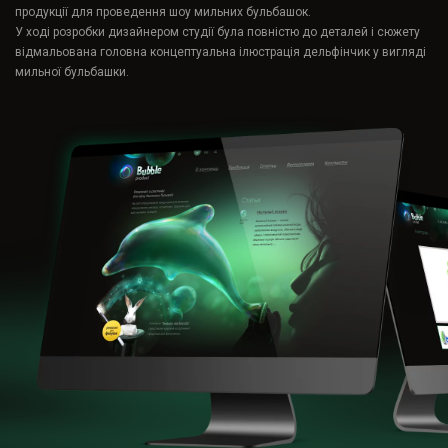
продукції для проведення шоу мильних бульбашок.
У ході розробки дизайнером студії була повністю до деталей і сюжету
відмальована головна концептуальна ілюстрація дельфінчик у вигляді
мильної бульбашки.