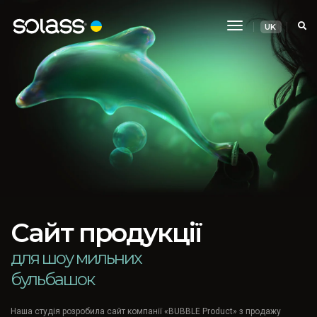
Перемикання
UK
навігації
Сайт продукції
для шоу мильних
бульбашок
Наша студія розробила сайт компанії «BUBBLE Product» з продажу