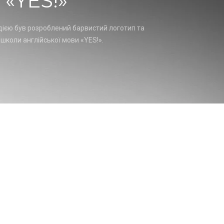
 «YES!»
дією був розроблений барвистий логотип та
школи англійської мови «YES!».