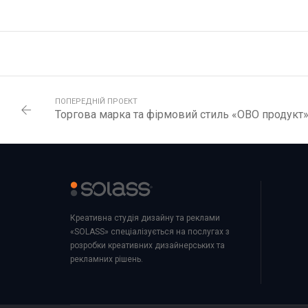
ПОПЕРЕДНІЙ ПРОЕКТ
Торгова марка та фірмовий стиль «ОВО продукт
Креативна студія дизайну та реклами
«SOLASS» спеціалізується на послугах з
розробки креативних дизайнерських та
рекламних рішень.