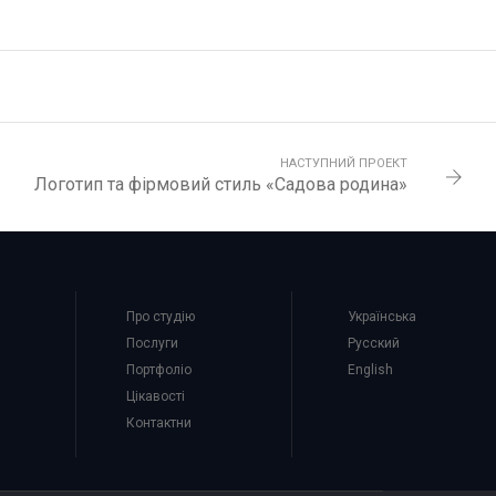
НАСТУПНИЙ ПРОЕКТ
Логотип та фірмовий стиль «Садова родина»
Про студію
Українська
Послуги
Русский
Портфоліо
English
Цікавості
Контактни