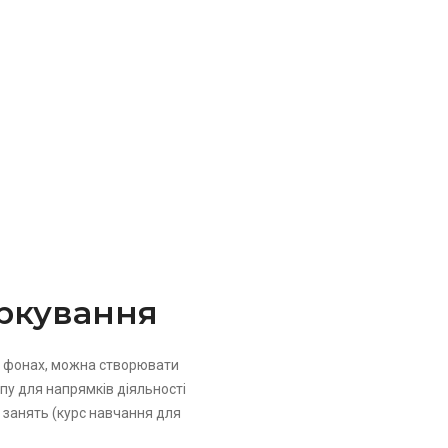
ркування
х фонах, можна створювати
у для напрямків діяльності
 занять (курс навчання для