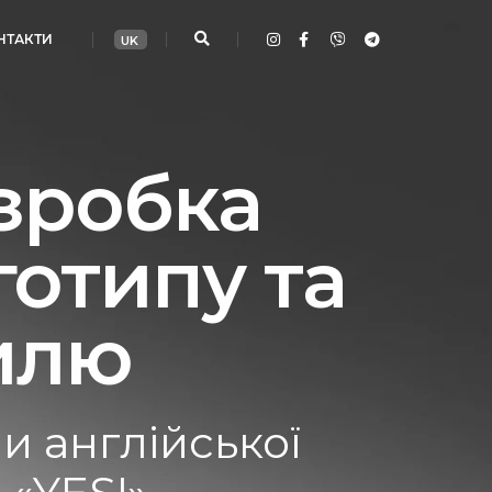
НТАКТИ
UK
зробка
готипу та
илю
и англійської