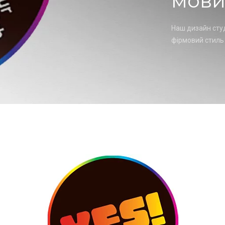
мови
Наш дизайн сту
фірмовий стиль 