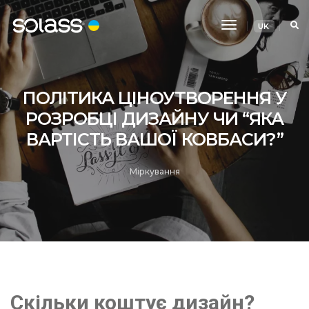
Перемикання
UK
навігації
ПОЛІТИКА ЦІНОУТВОРЕННЯ У
РОЗРОБЦІ ДИЗАЙНУ ЧИ “ЯКА
ВАРТІСТЬ ВАШОЇ КОВБАСИ?”
Міркування
Скільки коштує дизайн?