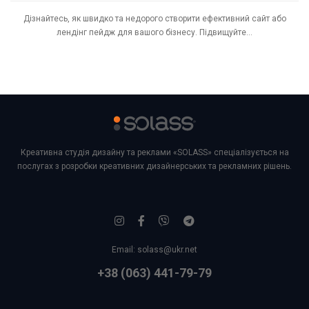
Дізнайтесь, як швидко та недорого створити ефективний сайт або
лендінг пейдж для вашого бізнесу. Підвищуйте...
Креативна студія дизайну та реклами «SOLASS» спеціалізується на
послугах з розробки креативних дизайнерських та рекламних рішень.
Email:
solass@ukr.net
+38 (063) 441-79-79