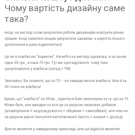
Чому вартість дизайну саме
така?
Іноді, на вигляд схожі результати роботи дизайнерів коштують різних
грошей. Іноді заявлені кінцеві результати однакові, а вартість їхнього
досягнення в рази відрізняється.
Це як із ковбасою “вареною”. Начебто на вигляд однакова, а за ціною
одна 30 грн., а інша 70 грн. Тут ми здогадуємося, чому таке
ціноутворення у ковбаси (склад + ТМ).
Звичайно, Ви скажете, що за 70 – не завжди якісна ковбаса. Але й за
30 точно не ковбаса!
Буває, що “ковбаса” за 30грн., здається Вам смачнішою за ту, що за 70.
Може бути, але швидше за все це за рахунок смакових добавок
(штампування + недосвідченість + обіцянки + самообман), але ніяк не
за рахунок вірної технології виготовлення (якість + знання + досвід).
Бують винятки у наведеному прикладі, але це рідкісні винятки.