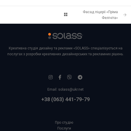
Фасад піцерії «Пріма
Фелічіта»
Креативна студія дизайну та реклами «SOLASS» спеціалізується на
послугах з розробки креативних дизайнерських та рекламних рішень.
Email:
solass@ukr.net
+38 (063) 441-79-79
Про студію
Послуги